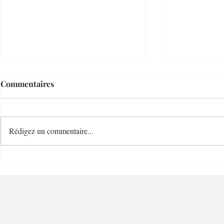
Commentaires
Rédigez un commentaire...
Cave Bianchi 1860 Cave de
Blend Coff
Grand Charme - 06300 –
Charme - 0
Nice