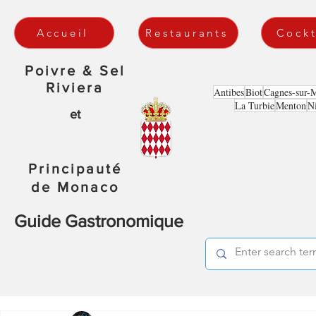
Accueil
Restaurants
Cockt
Poivre & Sel
Riviera
Antibes
Biot
Cagnes-sur-
La Turbie
Menton
N
et
Principauté
de Monaco
Guide Gastronomique