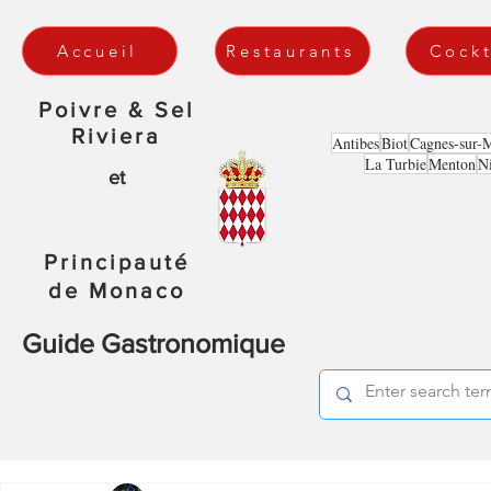
Accueil
Restaurants
Cockt
Poivre & Sel
Riviera
Antibes
Biot
Cagnes-sur-
La Turbie
Menton
N
et
Principauté
de Monaco
Guide Gastronomique