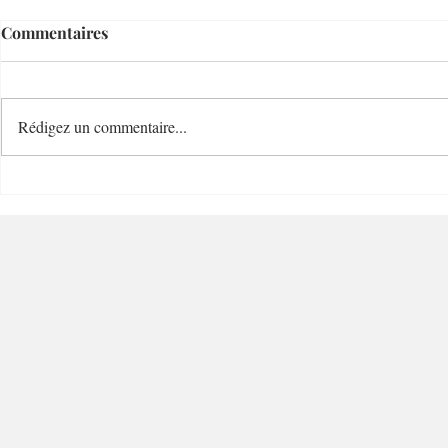
Commentaires
Rédigez un commentaire...
Villefranche Enchères
Mastuvue L
Riviera Auctioneer - 06230 -
Villefranche-sur-Mer