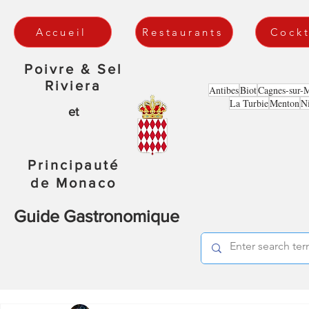
Accueil
Restaurants
Cockt
Poivre & Sel
Riviera
Antibes
Biot
Cagnes-sur-
La Turbie
Menton
N
et
Principauté
de Monaco
Guide Gastronomique