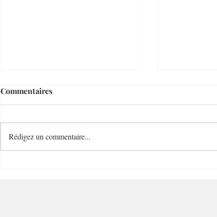
Commentaires
Rédigez un commentaire...
Villefranche Enchères
Mastuvue L
Riviera Auctioneer - 06230 -
Villefranche-sur-Mer