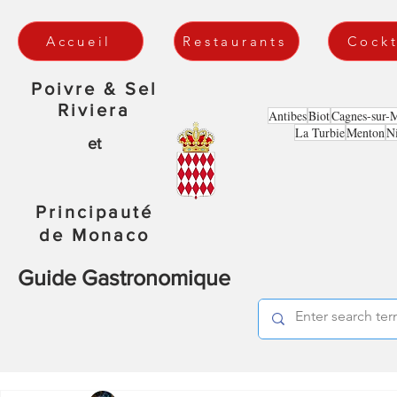
Accueil
Restaurants
Cockt
Poivre & Sel
Riviera
Antibes
Biot
Cagnes-sur-
La Turbie
Menton
N
et
Principauté
de Monaco
Guide Gastronomique