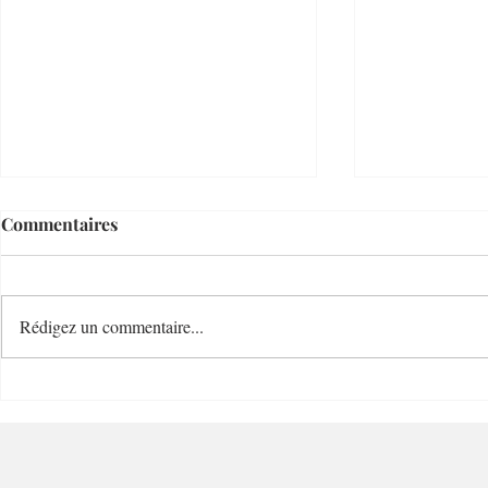
Commentaires
Rédigez un commentaire...
Le Temps d'un Eté
Cave Nature
Restaurant et Plage de
Bucolique -
Charme - 06000 - Nice
Villefranc