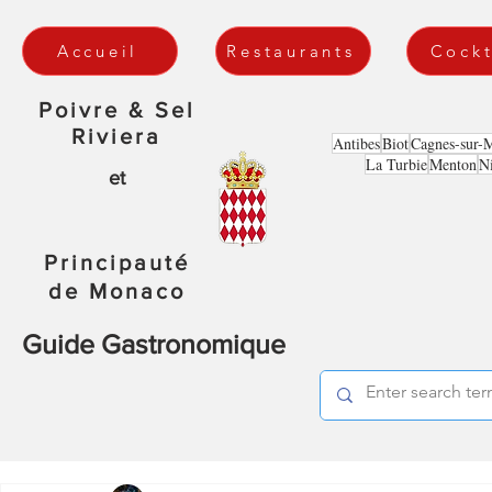
Accueil
Restaurants
Cockt
Poivre & Sel
Riviera
Antibes
Biot
Cagnes-sur-
La Turbie
Menton
N
et
Principauté
de Monaco
Guide Gastronomique