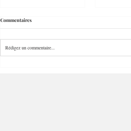
Commentaires
Rédigez un commentaire...
Cave Bianchi 1860 Cave de
Blend Coff
Grand Charme - 06300 –
Charme - 0
Nice