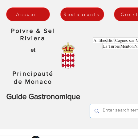
Accueil
Restaurants
Cockt
Poivre & Sel
Riviera
Antibes
Biot
Cagnes-sur-
La Turbie
Menton
N
et
Principauté
de Monaco
Guide Gastronomique