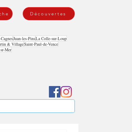
che
Découvertes
-Cagnes
Juan-les-Pins
La Colle-sur-Loup
tin & Village
Saint-Paul-de-Vence
-sr-Mer