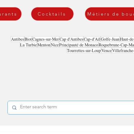
urants
Cocktails
Métiers de bou
Antibes
Biot
Cagnes-sur-Mer
Cap d'Antibes
Cap-d'Ail
Golfe-Juan
Haut-de
La Turbie
Menton
Nice
Principauté de Monaco
Roquebrune-Cap-Mar
Tourrettes-sur-Loup
Vence
Villefranche