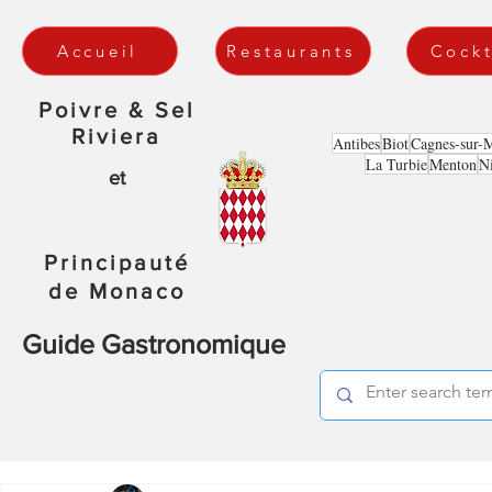
Accueil
Restaurants
Cockt
Poivre & Sel
Riviera
Antibes
Biot
Cagnes-sur-
La Turbie
Menton
N
et
Principauté
de Monaco
Guide Gastronomique