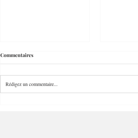
Commentaires
Rédigez un commentaire...
Cave Bianchi 1860 Cave de
Blend Coff
Grand Charme - 06300 –
Charme - 0
Nice