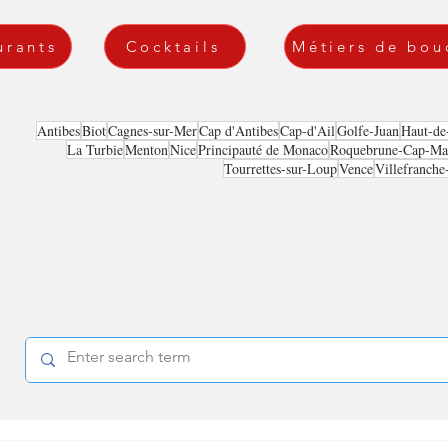
urants
Cocktails
Métiers de bou
Antibes
Biot
Cagnes-sur-Mer
Cap d'Antibes
Cap-d'Ail
Golfe-Juan
Haut-de
La Turbie
Menton
Nice
Principauté de Monaco
Roquebrune-Cap-Mar
Tourrettes-sur-Loup
Vence
Villefranche