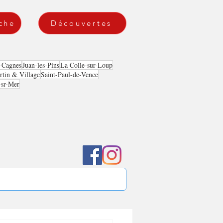
che
Découvertes
-Cagnes
Juan-les-Pins
La Colle-sur-Loup
tin & Village
Saint-Paul-de-Vence
-sr-Mer