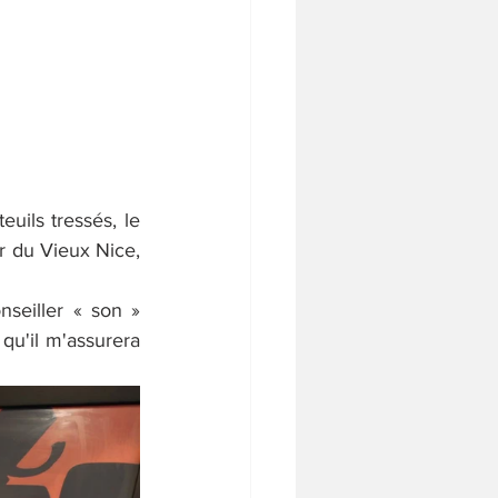
uils tressés, le 
r du Vieux Nice, 
seiller « son » 
qu'il m'assurera 