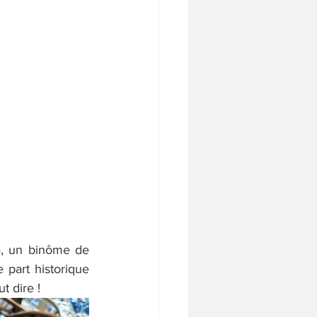
a, un binôme de 
 part historique 
t dire !