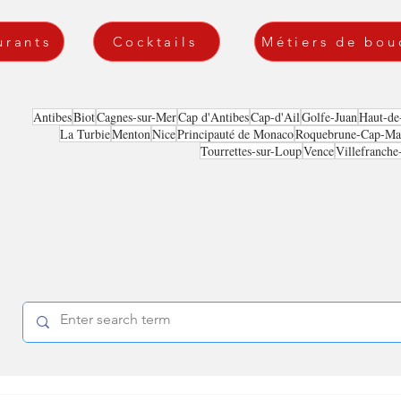
urants
Cocktails
Métiers de bou
Antibes
Biot
Cagnes-sur-Mer
Cap d'Antibes
Cap-d'Ail
Golfe-Juan
Haut-de
La Turbie
Menton
Nice
Principauté de Monaco
Roquebrune-Cap-Mar
Tourrettes-sur-Loup
Vence
Villefranche