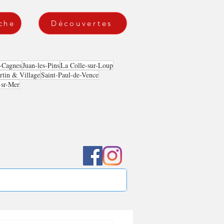
che
Découvertes
-Cagnes
Juan-les-Pins
La Colle-sur-Loup
tin & Village
Saint-Paul-de-Vence
-sr-Mer