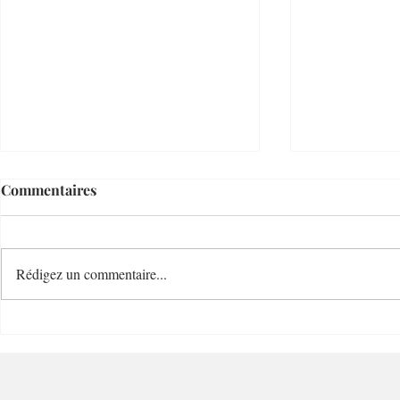
Commentaires
Rédigez un commentaire...
Le Temps d'un Eté
Cave Nature
Restaurant et Plage de
Bucolique -
Charme - 06000 - Nice
Villefranc