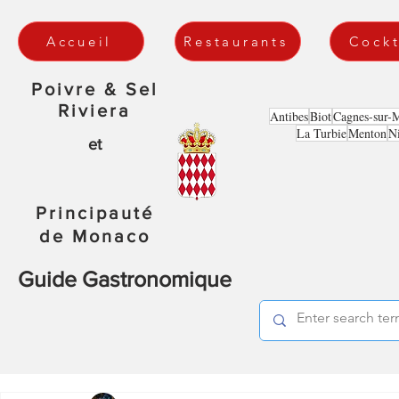
Accueil
Restaurants
Cockt
Poivre & Sel
Riviera
Antibes
Biot
Cagnes-sur-
La Turbie
Menton
N
et
Principauté
de Monaco
Guide Gastronomique