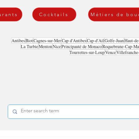
urants
Cocktails
Métiers de bou
Antibes
Biot
Cagnes-sur-Mer
Cap d'Antibes
Cap-d'Ail
Golfe-Juan
Haut-de
La Turbie
Menton
Nice
Principauté de Monaco
Roquebrune-Cap-Mar
Tourrettes-sur-Loup
Vence
Villefranche