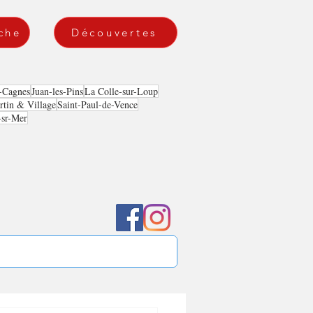
che
Découvertes
-Cagnes
Juan-les-Pins
La Colle-sur-Loup
tin & Village
Saint-Paul-de-Vence
-sr-Mer