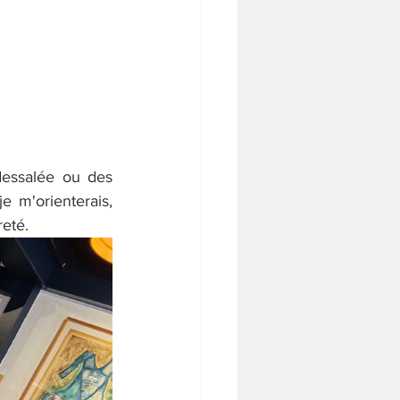
dessalée ou des 
e m'orienterais, 
reté.