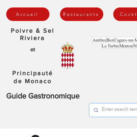
Accueil
Restaurants
Cockt
Poivre & Sel
Riviera
Antibes
Biot
Cagnes-sur-
La Turbie
Menton
N
et
Principauté
de Monaco
Guide Gastronomique