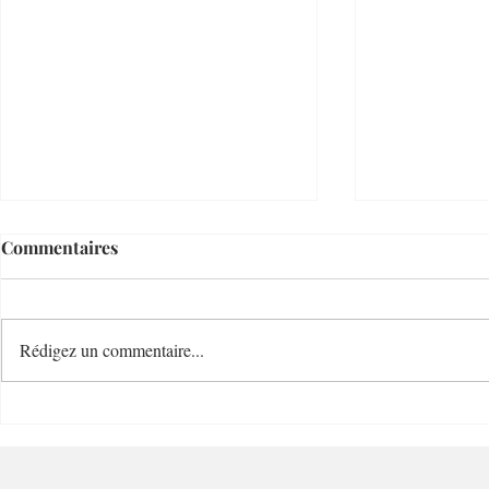
Commentaires
Rédigez un commentaire...
Cave Bianchi 1860 Cave de
Blend Coff
Grand Charme - 06300 –
Charme - 0
Nice