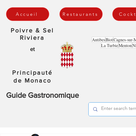
Accueil
Restaurants
Cockt
Poivre & Sel
Riviera
Antibes
Biot
Cagnes-sur-
La Turbie
Menton
N
et
Principauté
de Monaco
Guide Gastronomique