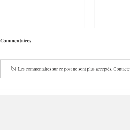
Commentaires
Les commentaires sur ce post ne sont plus acceptés. Contactez
Villefranche Enchères
Le Temps d
Riviera Auctioneer - 06230 -
Restaurant 
Villefranche-sur-Mer
Charme - 0