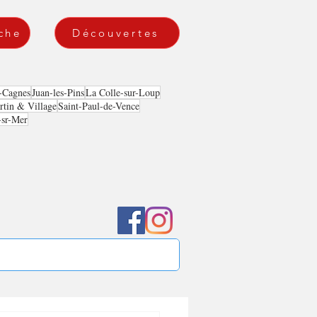
che
Découvertes
-Cagnes
Juan-les-Pins
La Colle-sur-Loup
tin & Village
Saint-Paul-de-Vence
-sr-Mer