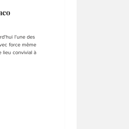
aco
'hui l'une des  
avec force même 
lieu convivial à 