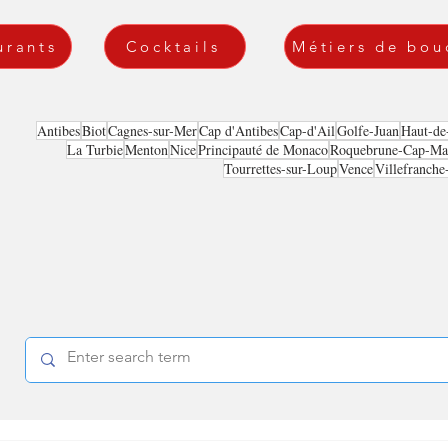
urants
Cocktails
Métiers de bou
Antibes
Biot
Cagnes-sur-Mer
Cap d'Antibes
Cap-d'Ail
Golfe-Juan
Haut-de
La Turbie
Menton
Nice
Principauté de Monaco
Roquebrune-Cap-Mar
Tourrettes-sur-Loup
Vence
Villefranche