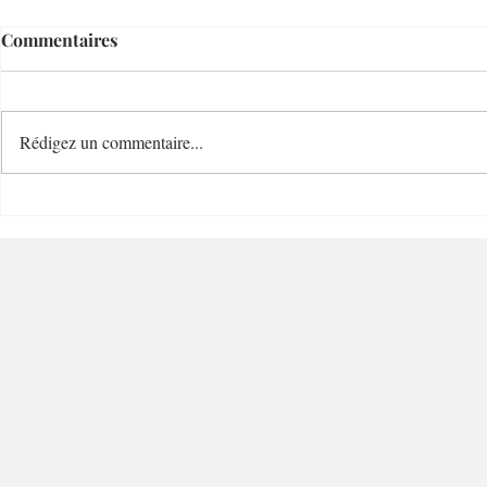
Commentaires
Rédigez un commentaire...
Cave Bianchi 1860 Cave de
Blend Coff
Grand Charme - 06300 –
Charme - 0
Nice