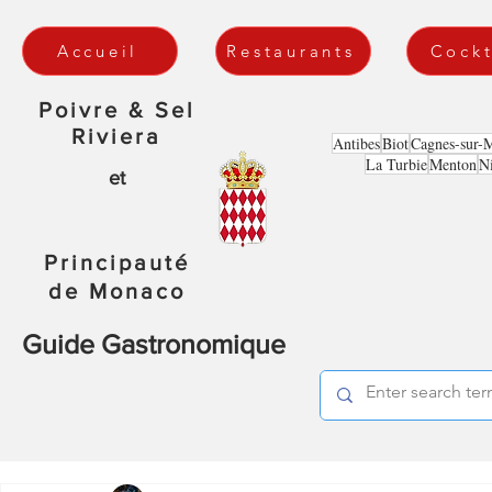
Accueil
Restaurants
Cockt
Poivre & Sel
Riviera
Antibes
Biot
Cagnes-sur-
La Turbie
Menton
N
et
Principauté
de Monaco
Guide Gastronomique