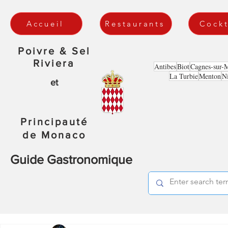
Accueil
Restaurants
Cockt
Poivre & Sel
Riviera
Antibes
Biot
Cagnes-sur-
La Turbie
Menton
N
et
Principauté
de Monaco
Guide Gastronomique