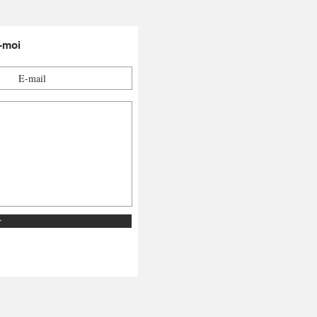
-moi
r