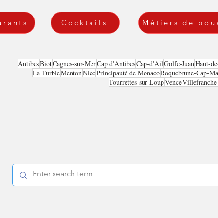
urants
Cocktails
Métiers de bou
Antibes
Biot
Cagnes-sur-Mer
Cap d'Antibes
Cap-d'Ail
Golfe-Juan
Haut-de
La Turbie
Menton
Nice
Principauté de Monaco
Roquebrune-Cap-Mar
Tourrettes-sur-Loup
Vence
Villefranche