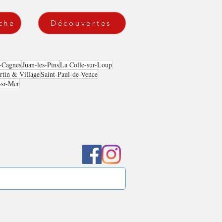
che
Découvertes
-Cagnes
Juan-les-Pins
La Colle-sur-Loup
tin & Village
Saint-Paul-de-Vence
-sr-Mer