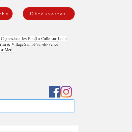
che
Découvertes
-Cagnes
Juan-les-Pins
La Colle-sur-Loup
tin & Village
Saint-Paul-de-Vence
-sr-Mer