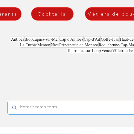
urants
Cocktails
Métiers de bou
Antibes
Biot
Cagnes-sur-Mer
Cap d'Antibes
Cap-d'Ail
Golfe-Juan
Haut-de
La Turbie
Menton
Nice
Principauté de Monaco
Roquebrune-Cap-Mar
Tourrettes-sur-Loup
Vence
Villefranche