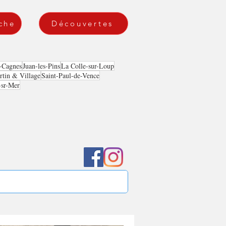
che
Découvertes
-Cagnes
Juan-les-Pins
La Colle-sur-Loup
tin & Village
Saint-Paul-de-Vence
-sr-Mer