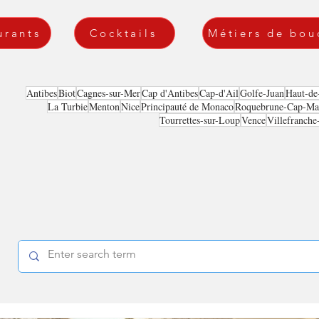
urants
Cocktails
Métiers de bou
Antibes
Biot
Cagnes-sur-Mer
Cap d'Antibes
Cap-d'Ail
Golfe-Juan
Haut-de
La Turbie
Menton
Nice
Principauté de Monaco
Roquebrune-Cap-Mar
Tourrettes-sur-Loup
Vence
Villefranche