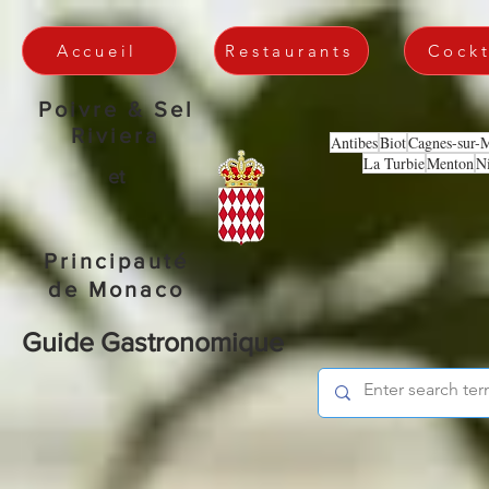
Accueil
Restaurants
Cockt
Poivre & Sel
Riviera
Antibes
Biot
Cagnes-sur-
La Turbie
Menton
N
et
Principauté
de Monaco
Guide Gastronomique