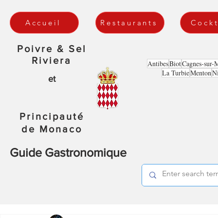
Accueil
Restaurants
Cockt
Poivre & Sel
Riviera
Antibes
Biot
Cagnes-sur-
La Turbie
Menton
N
et
Principauté
de Monaco
Guide Gastronomique