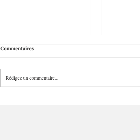
Commentaires
Rédigez un commentaire...
Mastuvue La Lunette
Lin du Sud 
Signature - 06000 - Nice
06300 – Ni