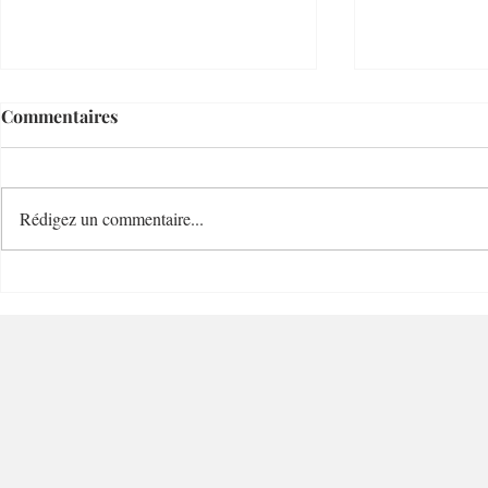
Commentaires
Rédigez un commentaire...
Villefranche Enchères
Mastuvue L
Riviera Auctioneer - 06230 -
Villefranche-sur-Mer