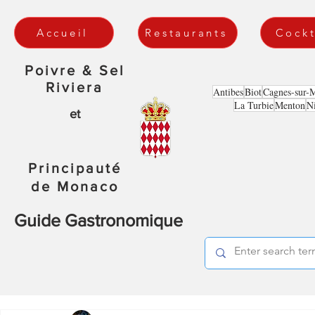
Accueil
Restaurants
Cockt
Poivre & Sel
Riviera
Antibes
Biot
Cagnes-sur-
La Turbie
Menton
N
et
Principauté
de Monaco
Guide Gastronomique