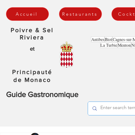
Accueil
Restaurants
Cockt
Poivre & Sel
Riviera
Antibes
Biot
Cagnes-sur-
La Turbie
Menton
N
et
Principauté
de Monaco
Guide Gastronomique