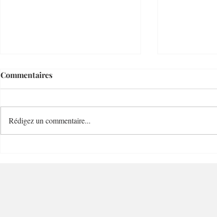
Commentaires
Rédigez un commentaire...
Villefranche Enchères
Mastuvue L
Riviera Auctioneer - 06230 -
Villefranche-sur-Mer