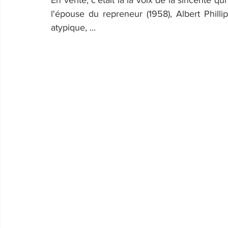
En vérité, c'était là la voix de la sincérité q
l'épouse du repreneur (1958), Albert Philli
atypique, ...