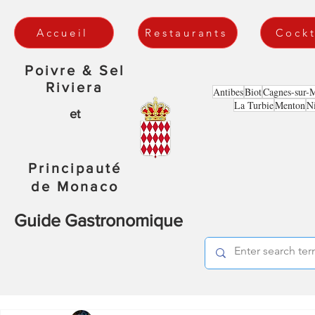
Accueil
Restaurants
Cockt
Poivre & Sel
Riviera
Antibes
Biot
Cagnes-sur-
La Turbie
Menton
N
et
Principauté
de Monaco
Guide Gastronomique