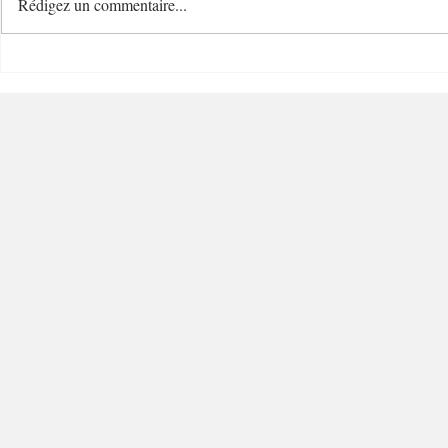
Rédigez un commentaire...
Cave Bianchi 1860 Cave de
Blend Coff
Grand Charme - 06300 –
Charme - 0
Nice