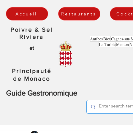
Accueil
Restaurants
Cockt
Poivre & Sel
Riviera
Antibes
Biot
Cagnes-sur-
La Turbie
Menton
N
et
Principauté
de Monaco
Guide Gastronomique