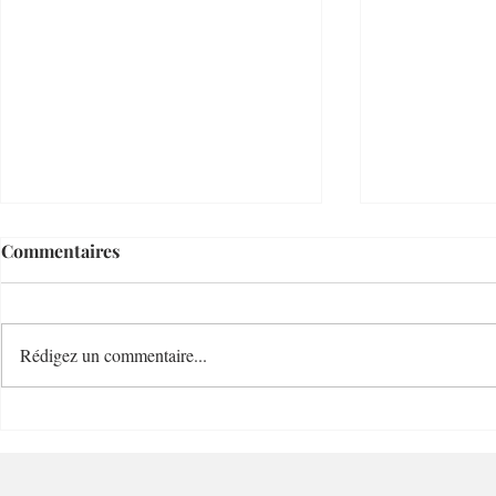
Commentaires
Rédigez un commentaire...
Villefranche Enchères
Mastuvue L
Riviera Auctioneer - 06230 -
Villefranche-sur-Mer