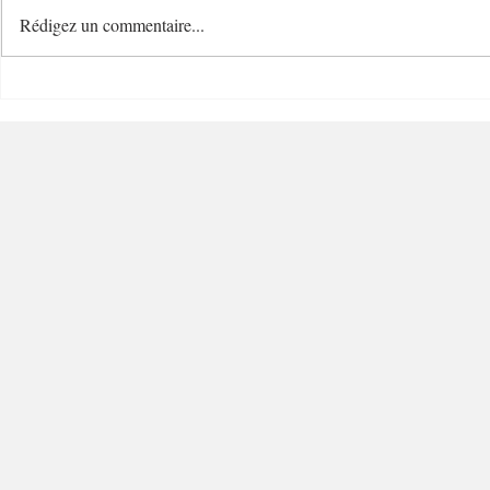
Rédigez un commentaire...
Le Temps d'un Eté
Cave Nature
Restaurant et Plage de
Bucolique -
Charme - 06000 - Nice
Villefranc