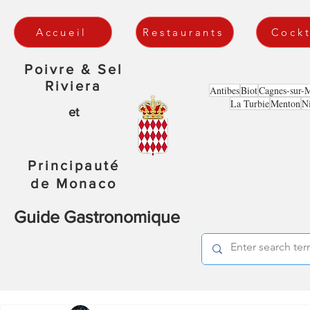
Accueil
Restaurants
Cockt
Poivre & Sel
Riviera
Antibes
Biot
Cagnes-sur-
La Turbie
Menton
N
et
Principauté
de Monaco
Guide Gastronomique