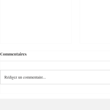
Commentaires
Rédigez un commentaire...
Le Temps d'un Eté
Cave Nature
Restaurant et Plage de
Bucolique -
Charme - 06000 - Nice
Villefranc