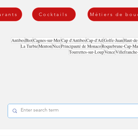
urants
Cocktails
Métiers de bou
Antibes
Biot
Cagnes-sur-Mer
Cap d'Antibes
Cap-d'Ail
Golfe-Juan
Haut-de
La Turbie
Menton
Nice
Principauté de Monaco
Roquebrune-Cap-Mar
Tourrettes-sur-Loup
Vence
Villefranche