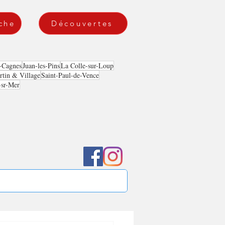
che
Découvertes
-Cagnes
Juan-les-Pins
La Colle-sur-Loup
tin & Village
Saint-Paul-de-Vence
-sr-Mer