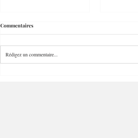
Commentaires
Rédigez un commentaire...
Villefranche Enchères
Mastuvue L
Riviera Auctioneer - 06230 -
Villefranche-sur-Mer