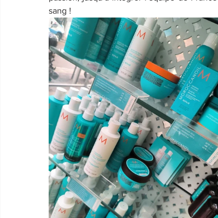
sang !