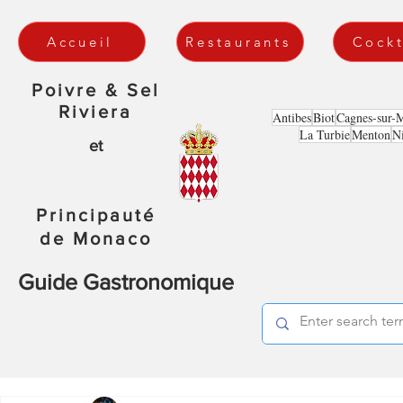
Accueil
Restaurants
Cockt
Poivre & Sel
Riviera
Antibes
Biot
Cagnes-sur-
La Turbie
Menton
N
et
Principauté
de Monaco
Guide Gastronomique