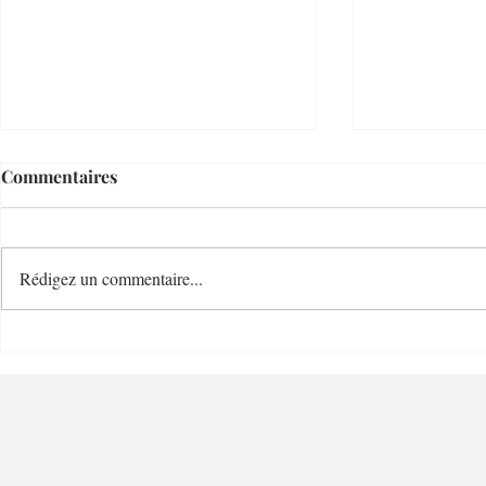
Commentaires
Rédigez un commentaire...
Marabella Bar à Cocktails et
La Lupita T
Table Méditerranéenne -
Bar à Cockt
06300 - Nice
Nice