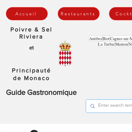
Accueil
Restaurants
Cockt
Poivre & Sel
Riviera
Antibes
Biot
Cagnes-sur-
La Turbie
Menton
N
et
Principauté
de Monaco
Guide Gastronomique