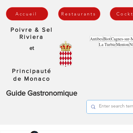
Accueil
Restaurants
Cockt
Poivre & Sel
Riviera
Antibes
Biot
Cagnes-sur-
La Turbie
Menton
N
et
Principauté
de Monaco
Guide Gastronomique