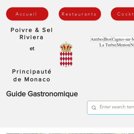
Accueil
Restaurants
Cockt
Poivre & Sel
Riviera
Antibes
Biot
Cagnes-sur-
La Turbie
Menton
N
et
Principauté
de Monaco
Guide Gastronomique