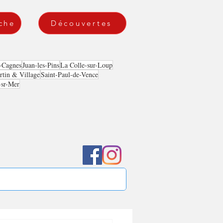
che
Découvertes
-Cagnes
Juan-les-Pins
La Colle-sur-Loup
tin & Village
Saint-Paul-de-Vence
-sr-Mer