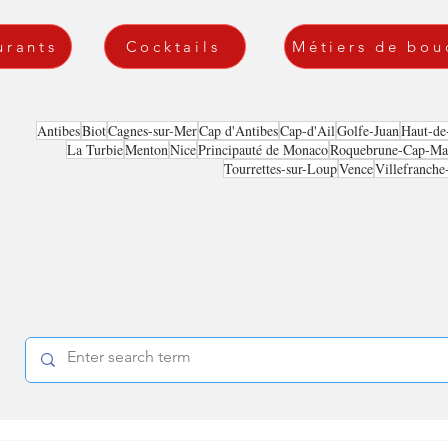
urants
Cocktails
Métiers de bou
Antibes
Biot
Cagnes-sur-Mer
Cap d'Antibes
Cap-d'Ail
Golfe-Juan
Haut-de
La Turbie
Menton
Nice
Principauté de Monaco
Roquebrune-Cap-Mar
Tourrettes-sur-Loup
Vence
Villefranche