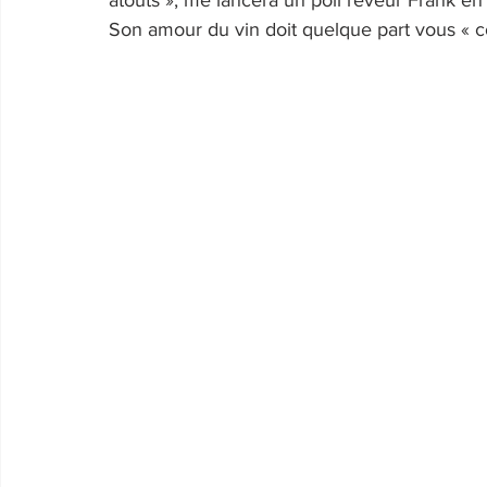
atouts », me lancera un poil rêveur Frank en 
Son amour du vin doit quelque part vous « co