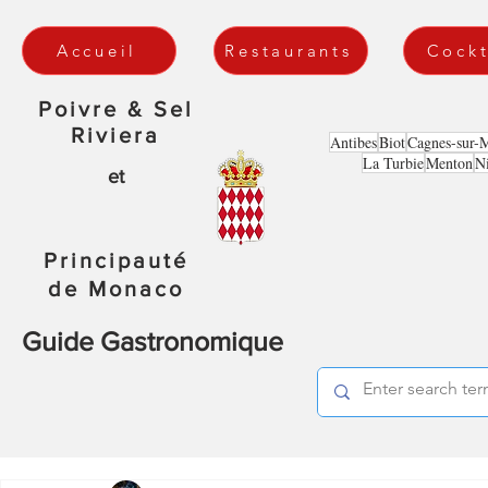
Accueil
Restaurants
Cockt
Poivre & Sel
Riviera
Antibes
Biot
Cagnes-sur-
La Turbie
Menton
N
et
Principauté
de Monaco
Guide Gastronomique