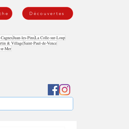
che
Découvertes
-Cagnes
Juan-les-Pins
La Colle-sur-Loup
tin & Village
Saint-Paul-de-Vence
-sr-Mer