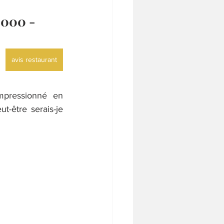
8000 -
avis restaurant
mpressionné en 
-être serais-je 