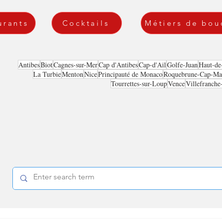
urants
Cocktails
Métiers de bou
Antibes
Biot
Cagnes-sur-Mer
Cap d'Antibes
Cap-d'Ail
Golfe-Juan
Haut-de
La Turbie
Menton
Nice
Principauté de Monaco
Roquebrune-Cap-Mar
Tourrettes-sur-Loup
Vence
Villefranche