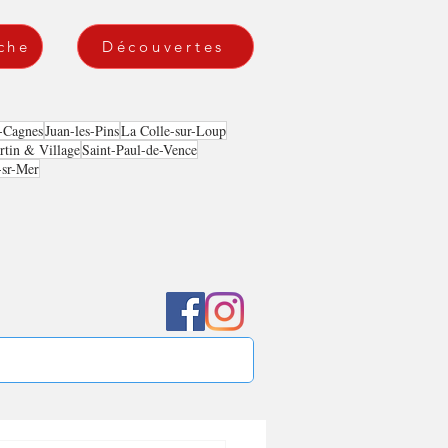
che
Découvertes
-Cagnes
Juan-les-Pins
La Colle-sur-Loup
tin & Village
Saint-Paul-de-Vence
-sr-Mer