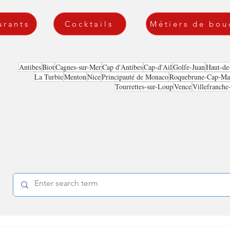
urants
Cocktails
Métiers de bou
Antibes
Biot
Cagnes-sur-Mer
Cap d'Antibes
Cap-d'Ail
Golfe-Juan
Haut-de
La Turbie
Menton
Nice
Principauté de Monaco
Roquebrune-Cap-Mar
Tourrettes-sur-Loup
Vence
Villefranche