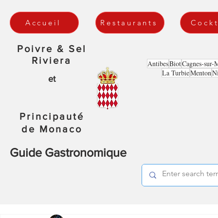
Accueil
Restaurants
Cockt
Poivre & Sel
Riviera
Antibes
Biot
Cagnes-sur-
La Turbie
Menton
N
et
Principauté
de Monaco
Guide Gastronomique