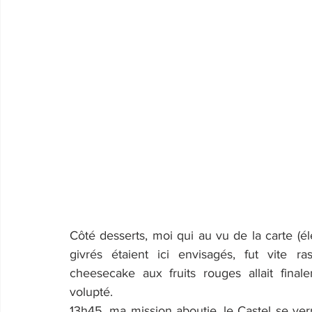
Côté desserts, moi qui au vu de la carte (élec
givrés étaient ici envisagés, fut vite r
cheesecake aux fruits rouges allait fin
volupté.
13h45, ma mission aboutie, le Castel se verr