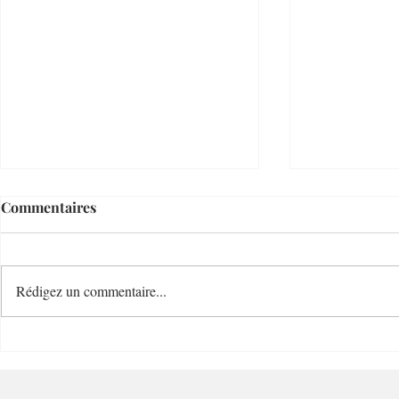
Commentaires
Rédigez un commentaire...
Le Temps d'un Eté
Cave Nature
Restaurant et Plage de
Bucolique -
Charme - 06000 - Nice
Villefranc