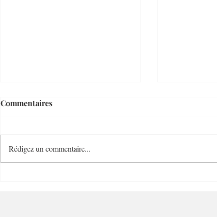
Commentaires
Rédigez un commentaire...
Le Temps d'un Eté
Cave Nature
Restaurant et Plage de
Bucolique -
Charme - 06000 - Nice
Villefranc