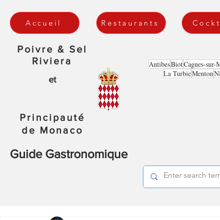
Accueil
Restaurants
Cockt
Poivre & Sel
Riviera
Antibes
Biot
Cagnes-sur-
La Turbie
Menton
N
et
Principauté
de Monaco
Guide Gastronomique