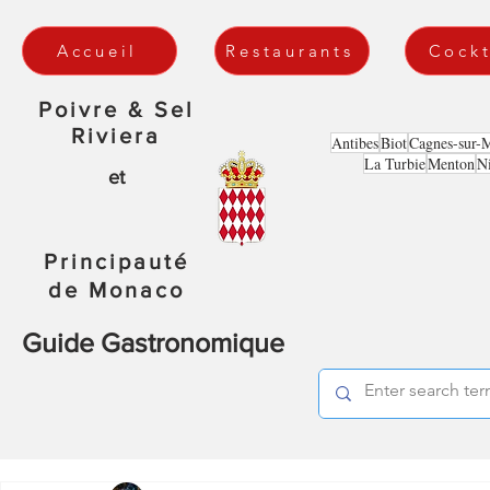
Accueil
Restaurants
Cockt
Poivre & Sel
Riviera
Antibes
Biot
Cagnes-sur-
La Turbie
Menton
N
et
Principauté
de Monaco
Guide Gastronomique