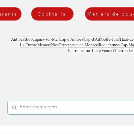
urants
Cocktails
Métiers de bou
Antibes
Biot
Cagnes-sur-Mer
Cap d'Antibes
Cap-d'Ail
Golfe-Juan
Haut-de
La Turbie
Menton
Nice
Principauté de Monaco
Roquebrune-Cap-Mar
Tourrettes-sur-Loup
Vence
Villefranche