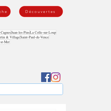
che
Découvertes
-Cagnes
Juan-les-Pins
La Colle-sur-Loup
tin & Village
Saint-Paul-de-Vence
-sr-Mer