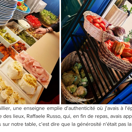
aillier, une enseigne emplie d'authenticité où j'avais à l'é
e des lieux, Raffaele Russo, qui, en fin de repas, avais appo
sur notre table, c'est dire que la générosité n'était pas la