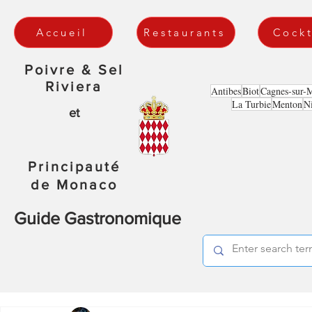
Accueil
Restaurants
Cockt
Poivre & Sel
Riviera
Antibes
Biot
Cagnes-sur-
La Turbie
Menton
N
et
Principauté
de Monaco
Guide Gastronomique