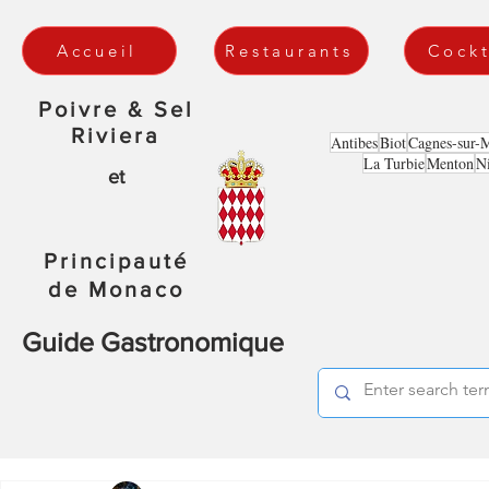
Accueil
Restaurants
Cockt
Poivre & Sel
Riviera
Antibes
Biot
Cagnes-sur-
La Turbie
Menton
N
et
Principauté
de Monaco
Guide Gastronomique