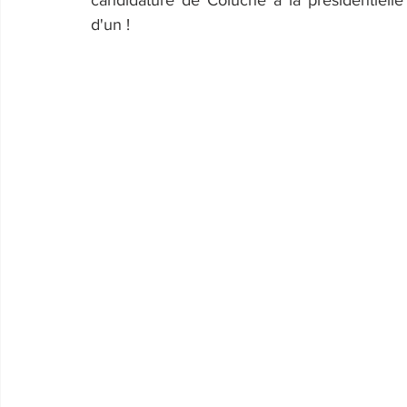
candidature de Coluche à la présidentielle
d'un !