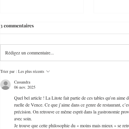
3 commentaires
Rédigez un commentaire...
Le Temps d'un Eté
Cave Nature
Trier par :
Les plus récents
Restaurant et Plage de
Bucolique -
Cassandra
Charme - 06000 - Nice
Villefranc
06 nov. 2025
Quel bel article ! La Litote fait partie de ces tables qu’on aime
ruelle de Vence. Ce que j’aime dans ce genre de restaurant, c’est 
précision. On retrouve ce même esprit dans la gastronomie prove
avec soin.
Je trouve que cette philosophie du « moins mais mieux » se ret