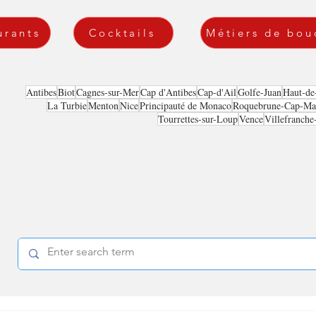
urants
Cocktails
Métiers de bou
Antibes
Biot
Cagnes-sur-Mer
Cap d'Antibes
Cap-d'Ail
Golfe-Juan
Haut-de
La Turbie
Menton
Nice
Principauté de Monaco
Roquebrune-Cap-Mar
Tourrettes-sur-Loup
Vence
Villefranche