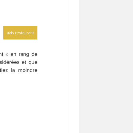
avis restaurant
nt « en rang de 
sidérées et que 
iez la moindre 