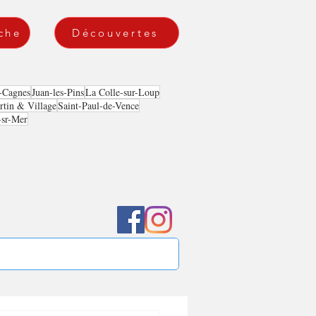
che
Découvertes
-Cagnes
Juan-les-Pins
La Colle-sur-Loup
tin & Village
Saint-Paul-de-Vence
-sr-Mer