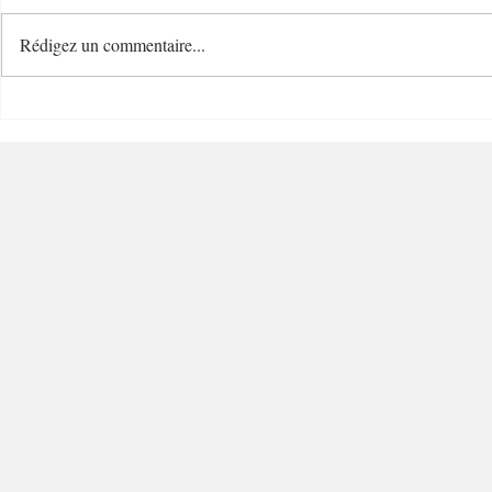
Rédigez un commentaire...
Le Temps d'un Eté
Cave Nature
Restaurant et Plage de
Bucolique -
Charme - 06000 - Nice
Villefranc