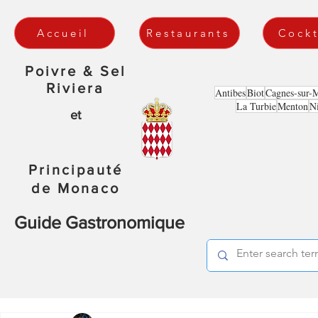
Accueil
Restaurants
Cockt
Poivre & Sel
Riviera
Antibes
Biot
Cagnes-sur-
La Turbie
Menton
N
et
Principauté
de Monaco
Guide Gastronomique