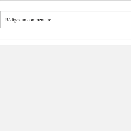
Rédigez un commentaire...
Le Temps d'un Eté
Cave Nature
Restaurant et Plage de
Bucolique -
Charme - 06000 - Nice
Villefranc