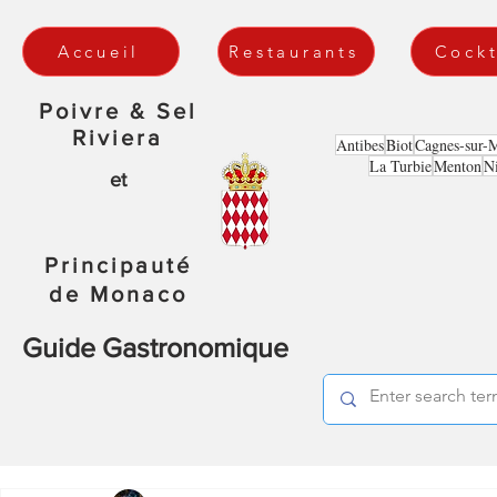
Accueil
Restaurants
Cockt
Poivre & Sel
Riviera
Antibes
Biot
Cagnes-sur-
La Turbie
Menton
N
et
Principauté
de Monaco
Guide Gastronomique