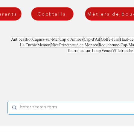
urants
Cocktails
Métiers de bou
Antibes
Biot
Cagnes-sur-Mer
Cap d'Antibes
Cap-d'Ail
Golfe-Juan
Haut-de
La Turbie
Menton
Nice
Principauté de Monaco
Roquebrune-Cap-Mar
Tourrettes-sur-Loup
Vence
Villefranche