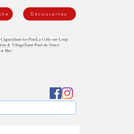
che
Découvertes
-Cagnes
Juan-les-Pins
La Colle-sur-Loup
tin & Village
Saint-Paul-de-Vence
-sr-Mer