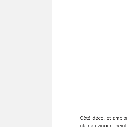
Côté déco, et ambianc
plateau zingué, peint