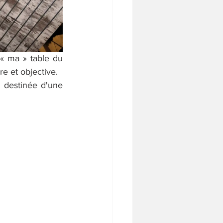
 « ma » table du 
e et objective.
a destinée d'une 