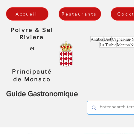
Accueil
Restaurants
Cockt
Poivre & Sel
Riviera
Antibes
Biot
Cagnes-sur-
La Turbie
Menton
N
et
Principauté
de Monaco
Guide Gastronomique