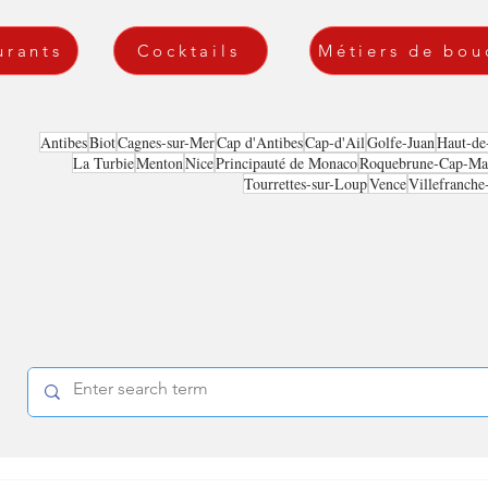
urants
Cocktails
Métiers de bou
Antibes
Biot
Cagnes-sur-Mer
Cap d'Antibes
Cap-d'Ail
Golfe-Juan
Haut-de
La Turbie
Menton
Nice
Principauté de Monaco
Roquebrune-Cap-Mar
Tourrettes-sur-Loup
Vence
Villefranche