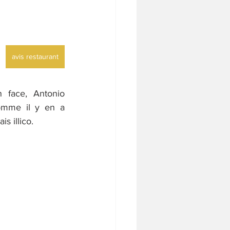
avis restaurant
 face, Antonio 
omme il y en a 
s illico.