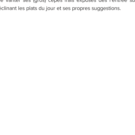
 vanter ses (gros) cèpes frais exposés dés l'entrée su
clinant les plats du jour et ses propres suggestions.