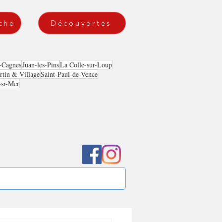
che
Découvertes
-Cagnes
Juan-les-Pins
La Colle-sur-Loup
tin & Village
Saint-Paul-de-Vence
-sr-Mer