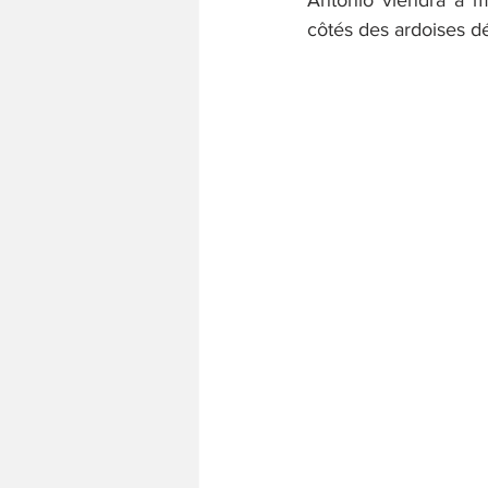
Antonio viendra à me
côtés des ardoises dé