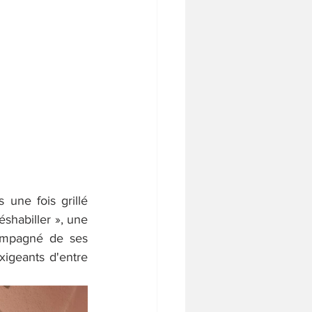
une fois grillé 
éshabiller », une 
ompagné de ses 
igeants d'entre 