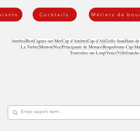
urants
Cocktails
Métiers de bou
Antibes
Biot
Cagnes-sur-Mer
Cap d'Antibes
Cap-d'Ail
Golfe-Juan
Haut-de
La Turbie
Menton
Nice
Principauté de Monaco
Roquebrune-Cap-Mar
Tourrettes-sur-Loup
Vence
Villefranche