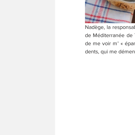
Nadège, la responsab
de Méditerranée de 7
de me voir m' « épan
dents, qui me dément