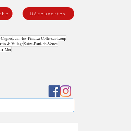
che
Découvertes
-Cagnes
Juan-les-Pins
La Colle-sur-Loup
tin & Village
Saint-Paul-de-Vence
-sr-Mer